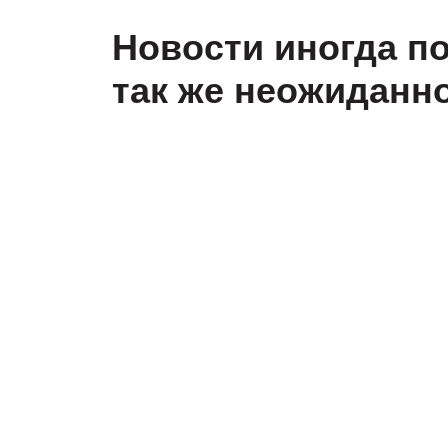
так же неожиданно, ка
11 марта Каток «
До встречи на льд