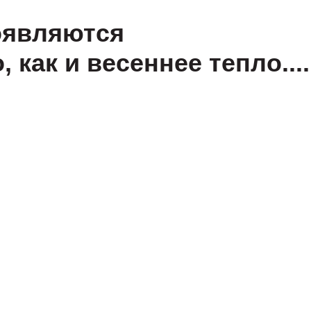
к и весеннее тепло....
Лужники» завершил сезо
у в декабре!